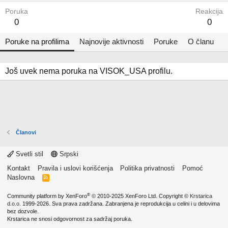
Poruka
Reakcija
0
0
Poruke na profilima
Najnovije aktivnosti
Poruke
O članu
Još uvek nema poruka na VISOK_USA profilu.
Članovi
Svetli stil
Srpski
Kontakt
Pravila i uslovi korišćenja
Politika privatnosti
Pomoć
Naslovna
R
S
S
®
Community platform by XenForo
© 2010-2025 XenForo Ltd.
Copyright ©
Krstarica
d.o.o.
1999-2026. Sva prava zadržana. Zabranjena je reprodukcija u celini i u delovima
bez dozvole.
Krstarica ne snosi odgovornost za sadržaj poruka.