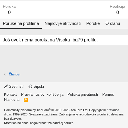
Poruka
Reakcija
0
0
Poruke na profilima
Najnovije aktivnosti
Poruke
O članu
Još uvek nema poruka na Visoka_bg79 profilu.
Članovi
Svetli stil
Srpski
Kontakt
Pravila i uslovi korišćenja
Politika privatnosti
Pomoć
Naslovna
R
S
S
®
Community platform by XenForo
© 2010-2025 XenForo Ltd.
Copyright ©
Krstarica
d.o.o.
1999-2026. Sva prava zadržana. Zabranjena je reprodukcija u celini i u delovima
bez dozvole.
Krstarica ne snosi odgovornost za sadržaj poruka.