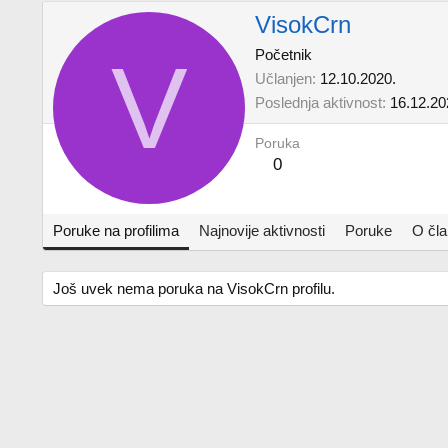
VisokCrn
V
Početnik
Učlanjen
12.10.2020.
Poslednja aktivnost
16.12.20
Poruka
0
Poruke na profilima
Najnovije aktivnosti
Poruke
O čl
Još uvek nema poruka na VisokCrn profilu.