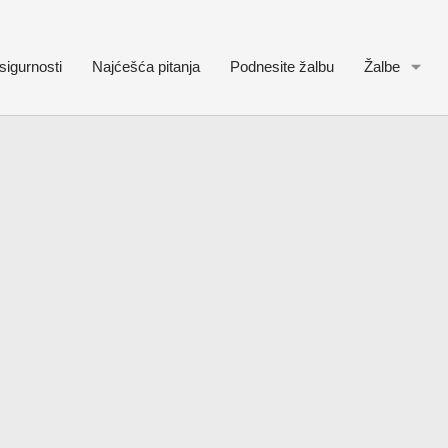
sigurnosti
Najćešća pitanja
Podnesite žalbu
Žalbe