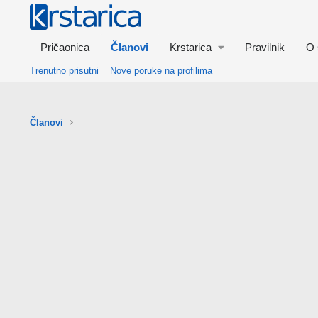
Pričaonica
Članovi
Krstarica
Pravilnik
O 
Trenutno prisutni
Nove poruke na profilima
Članovi