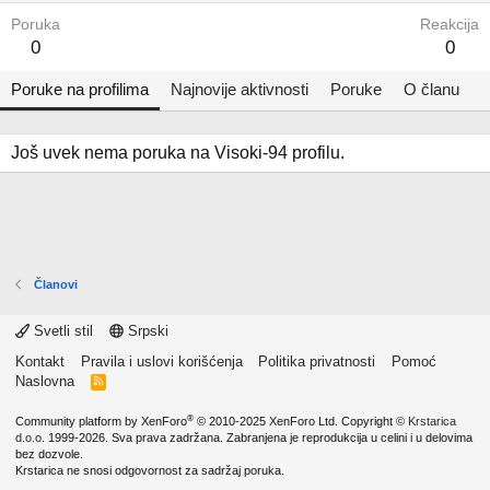
Poruka
Reakcija
0
0
Poruke na profilima
Najnovije aktivnosti
Poruke
O članu
Još uvek nema poruka na Visoki-94 profilu.
Članovi
Svetli stil
Srpski
Kontakt
Pravila i uslovi korišćenja
Politika privatnosti
Pomoć
Naslovna
R
S
S
®
Community platform by XenForo
© 2010-2025 XenForo Ltd.
Copyright ©
Krstarica
d.o.o.
1999-2026. Sva prava zadržana. Zabranjena je reprodukcija u celini i u delovima
bez dozvole.
Krstarica ne snosi odgovornost za sadržaj poruka.