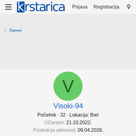
Prijava
Registracija
Članovi
V
Visoki-94
Početnik
·
32
·
Lokacija:
Biel
Učlanjen
21.10.2022.
Poslednja aktivnost
09.04.2026.