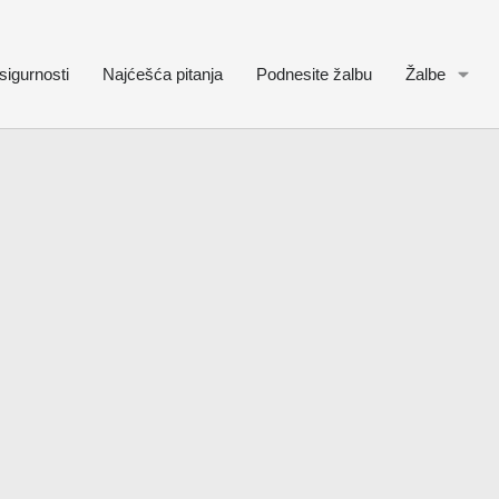
sigurnosti
Najćešća pitanja
Podnesite žalbu
Žalbe