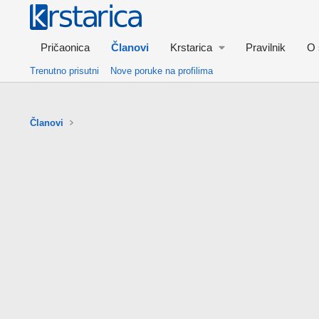
Pričaonica
Članovi
Krstarica
Pravilnik
O 
Trenutno prisutni
Nove poruke na profilima
Članovi