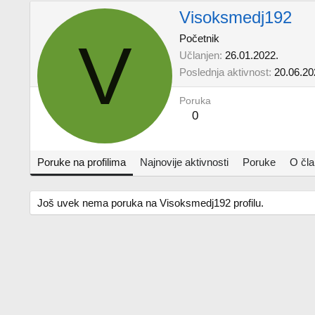
Visoksmedj192
V
Početnik
Učlanjen
26.01.2022.
Poslednja aktivnost
20.06.20
Poruka
0
Poruke na profilima
Najnovije aktivnosti
Poruke
O čl
Još uvek nema poruka na Visoksmedj192 profilu.