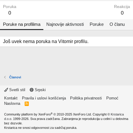
Poruka
Reakcija
0
0
Poruke na profilima
Najnovije aktivnosti
Poruke
O članu
Još uvek nema poruka na Vitomir profilu.
Članovi
Svetli stil
Srpski
Kontakt
Pravila i uslovi korišćenja
Politika privatnosti
Pomoć
Naslovna
R
S
S
®
Community platform by XenForo
© 2010-2025 XenForo Ltd.
Copyright ©
Krstarica
d.o.o.
1999-2026. Sva prava zadržana. Zabranjena je reprodukcija u celini i u delovima
bez dozvole.
Krstarica ne snosi odgovornost za sadržaj poruka.