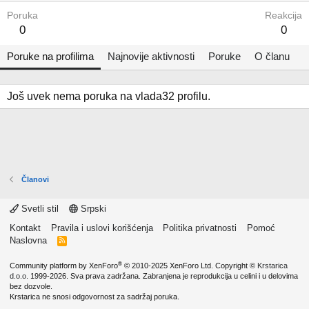
Poruka
Reakcija
0
0
Poruke na profilima
Najnovije aktivnosti
Poruke
O članu
Još uvek nema poruka na vlada32 profilu.
Članovi
Svetli stil
Srpski
Kontakt
Pravila i uslovi korišćenja
Politika privatnosti
Pomoć
Naslovna
R
S
S
®
Community platform by XenForo
© 2010-2025 XenForo Ltd.
Copyright ©
Krstarica
d.o.o.
1999-2026. Sva prava zadržana. Zabranjena je reprodukcija u celini i u delovima
bez dozvole.
Krstarica ne snosi odgovornost za sadržaj poruka.