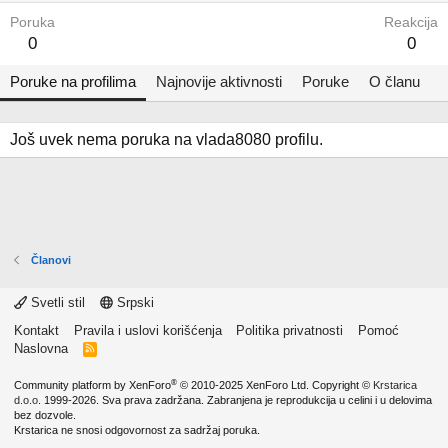
Poruka
Reakcija
0
0
Poruke na profilima
Najnovije aktivnosti
Poruke
O članu
Još uvek nema poruka na vlada8080 profilu.
Članovi
Svetli stil
Srpski
Kontakt
Pravila i uslovi korišćenja
Politika privatnosti
Pomoć
Naslovna
R
S
S
®
Community platform by XenForo
© 2010-2025 XenForo Ltd.
Copyright ©
Krstarica
d.o.o.
1999-2026. Sva prava zadržana. Zabranjena je reprodukcija u celini i u delovima
bez dozvole.
Krstarica ne snosi odgovornost za sadržaj poruka.