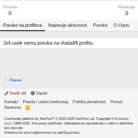
Poruka
Reakcija
0
0
Poruke na profilima
Najnovije aktivnosti
Poruke
O članu
Još uvek nema poruka na vlada88 profilu.
Članovi
Svetli stil
Srpski
Kontakt
Pravila i uslovi korišćenja
Politika privatnosti
Pomoć
Naslovna
R
S
S
®
Community platform by XenForo
© 2010-2025 XenForo Ltd.
Copyright ©
Krstarica
d.o.o.
1999-2026. Sva prava zadržana. Zabranjena je reprodukcija u celini i u delovima
bez dozvole.
Krstarica ne snosi odgovornost za sadržaj poruka.