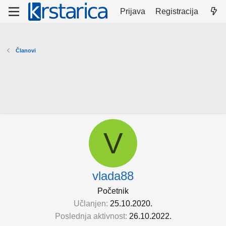
Prijava
Registracija
Članovi
V
vlada88
Početnik
Učlanjen
25.10.2020.
Poslednja aktivnost
26.10.2022.