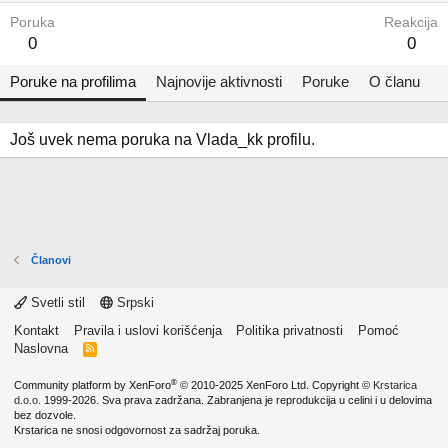
Poruka
Reakcija
0
0
Poruke na profilima
Najnovije aktivnosti
Poruke
O članu
Još uvek nema poruka na Vlada_kk profilu.
Članovi
Svetli stil
Srpski
Kontakt
Pravila i uslovi korišćenja
Politika privatnosti
Pomoć
Naslovna
R
S
S
®
Community platform by XenForo
© 2010-2025 XenForo Ltd.
Copyright ©
Krstarica
d.o.o.
1999-2026. Sva prava zadržana. Zabranjena je reprodukcija u celini i u delovima
bez dozvole.
Krstarica ne snosi odgovornost za sadržaj poruka.