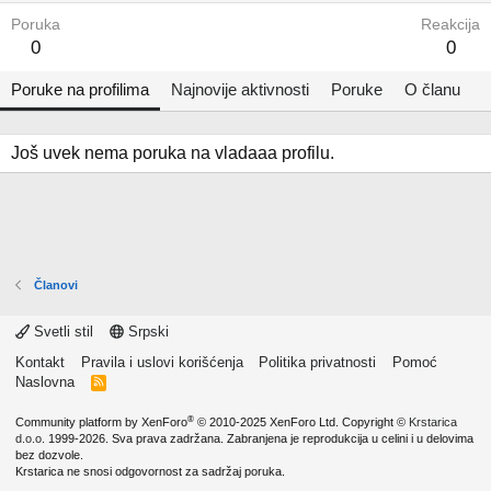
Poruka
Reakcija
0
0
Poruke na profilima
Najnovije aktivnosti
Poruke
O članu
Još uvek nema poruka na vladaaa profilu.
Članovi
Svetli stil
Srpski
Kontakt
Pravila i uslovi korišćenja
Politika privatnosti
Pomoć
Naslovna
R
S
S
®
Community platform by XenForo
© 2010-2025 XenForo Ltd.
Copyright ©
Krstarica
d.o.o.
1999-2026. Sva prava zadržana. Zabranjena je reprodukcija u celini i u delovima
bez dozvole.
Krstarica ne snosi odgovornost za sadržaj poruka.