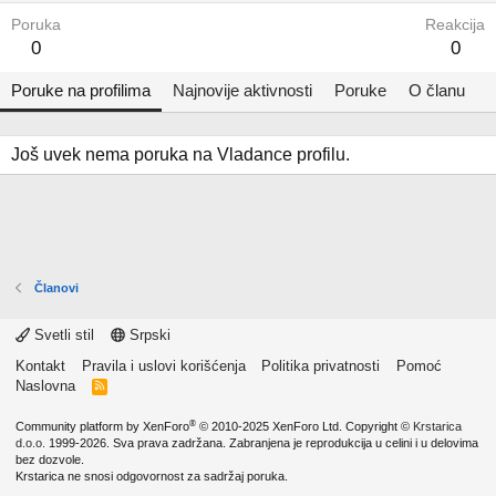
Poruka
Reakcija
0
0
Poruke na profilima
Najnovije aktivnosti
Poruke
O članu
Još uvek nema poruka na Vladance profilu.
Članovi
Svetli stil
Srpski
Kontakt
Pravila i uslovi korišćenja
Politika privatnosti
Pomoć
Naslovna
R
S
S
®
Community platform by XenForo
© 2010-2025 XenForo Ltd.
Copyright ©
Krstarica
d.o.o.
1999-2026. Sva prava zadržana. Zabranjena je reprodukcija u celini i u delovima
bez dozvole.
Krstarica ne snosi odgovornost za sadržaj poruka.