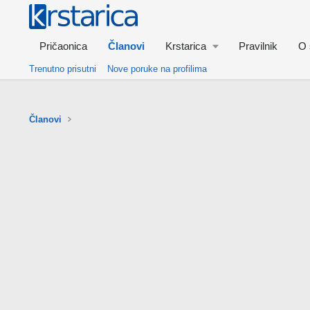
Pričaonica
Članovi
Krstarica
Pravilnik
O 
Trenutno prisutni
Nove poruke na profilima
Članovi