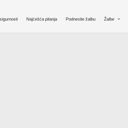
sigurnosti
Najćešća pitanja
Podnesite žalbu
Žalbe