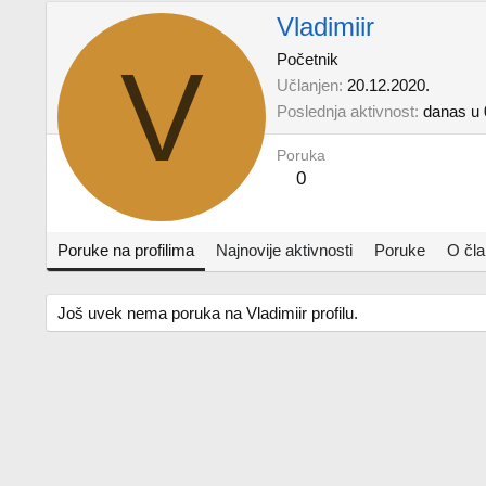
Vladimiir
V
Početnik
Učlanjen
20.12.2020.
Poslednja aktivnost
danas u 
Poruka
0
Poruke na profilima
Najnovije aktivnosti
Poruke
O čl
Još uvek nema poruka na Vladimiir profilu.