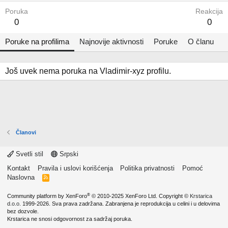
Poruka
Reakcija
0
0
Poruke na profilima
Najnovije aktivnosti
Poruke
O članu
Još uvek nema poruka na Vladimir-xyz profilu.
Članovi
Svetli stil
Srpski
Kontakt
Pravila i uslovi korišćenja
Politika privatnosti
Pomoć
Naslovna
R
S
S
®
Community platform by XenForo
© 2010-2025 XenForo Ltd.
Copyright ©
Krstarica
d.o.o.
1999-2026. Sva prava zadržana. Zabranjena je reprodukcija u celini i u delovima
bez dozvole.
Krstarica ne snosi odgovornost za sadržaj poruka.