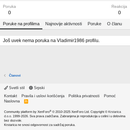
Poruka
Reakcija
0
0
Poruke na profilima
Najnovije aktivnosti
Poruke
O članu
Još uvek nema poruka na Vladimir1986 profilu.
Članovi
Svetli stil
Srpski
Kontakt
Pravila i uslovi korišćenja
Politika privatnosti
Pomoć
Naslovna
R
S
S
®
Community platform by XenForo
© 2010-2025 XenForo Ltd.
Copyright ©
Krstarica
d.o.o.
1999-2026. Sva prava zadržana. Zabranjena je reprodukcija u celini i u delovima
bez dozvole.
Krstarica ne snosi odgovornost za sadržaj poruka.