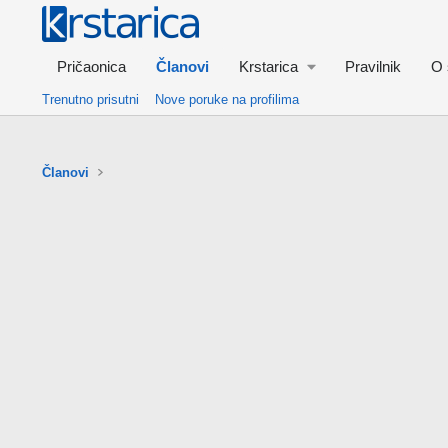
Pričaonica
Članovi
Krstarica
Pravilnik
O 
Trenutno prisutni
Nove poruke na profilima
Članovi