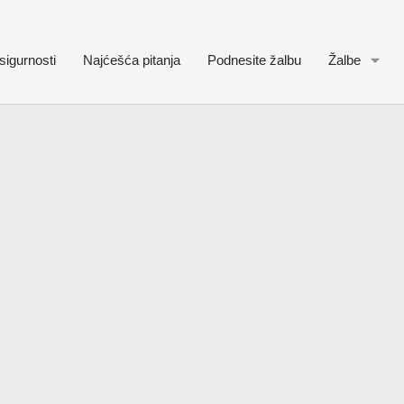
sigurnosti
Najćešća pitanja
Podnesite žalbu
Žalbe