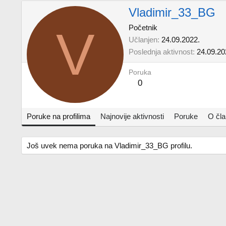
Vladimir_33_BG
V
Početnik
Učlanjen
24.09.2022.
Poslednja aktivnost
24.09.20
Poruka
0
Poruke na profilima
Najnovije aktivnosti
Poruke
O čl
Još uvek nema poruka na Vladimir_33_BG profilu.