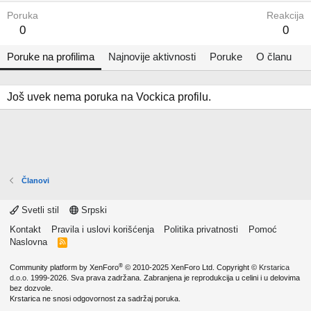
Poruka
Reakcija
0
0
Poruke na profilima
Najnovije aktivnosti
Poruke
O članu
Još uvek nema poruka na Vockica profilu.
Članovi
Svetli stil
Srpski
Kontakt
Pravila i uslovi korišćenja
Politika privatnosti
Pomoć
Naslovna
R
S
S
®
Community platform by XenForo
© 2010-2025 XenForo Ltd.
Copyright ©
Krstarica
d.o.o.
1999-2026. Sva prava zadržana. Zabranjena je reprodukcija u celini i u delovima
bez dozvole.
Krstarica ne snosi odgovornost za sadržaj poruka.