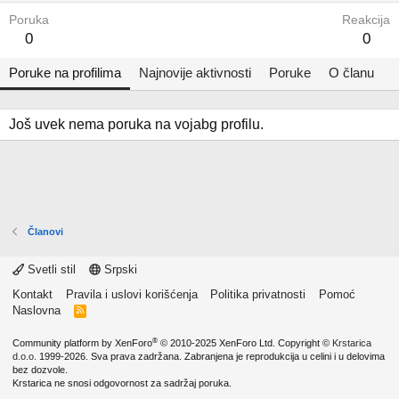
Poruka
Reakcija
0
0
Poruke na profilima
Najnovije aktivnosti
Poruke
O članu
Još uvek nema poruka na vojabg profilu.
Članovi
Svetli stil
Srpski
Kontakt
Pravila i uslovi korišćenja
Politika privatnosti
Pomoć
Naslovna
R
S
S
®
Community platform by XenForo
© 2010-2025 XenForo Ltd.
Copyright ©
Krstarica
d.o.o.
1999-2026. Sva prava zadržana. Zabranjena je reprodukcija u celini i u delovima
bez dozvole.
Krstarica ne snosi odgovornost za sadržaj poruka.