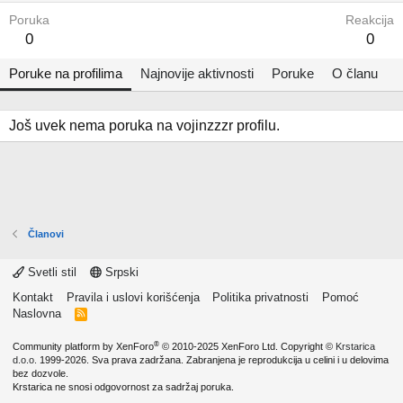
Poruka
Reakcija
0
0
Poruke na profilima
Najnovije aktivnosti
Poruke
O članu
Još uvek nema poruka na vojinzzzr profilu.
Članovi
Svetli stil
Srpski
Kontakt
Pravila i uslovi korišćenja
Politika privatnosti
Pomoć
Naslovna
R
S
S
®
Community platform by XenForo
© 2010-2025 XenForo Ltd.
Copyright ©
Krstarica
d.o.o.
1999-2026. Sva prava zadržana. Zabranjena je reprodukcija u celini i u delovima
bez dozvole.
Krstarica ne snosi odgovornost za sadržaj poruka.