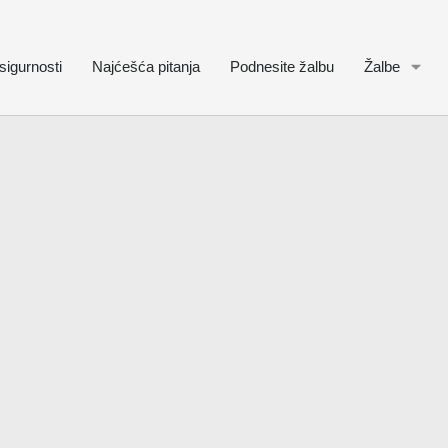
sigurnosti
Najćešća pitanja
Podnesite žalbu
Žalbe