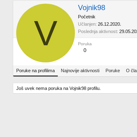
Vojnik98
V
Početnik
Učlanjen
26.12.2020.
Poslednja aktivnost
29.05.20
Poruka
0
Poruke na profilima
Najnovije aktivnosti
Poruke
O čl
Još uvek nema poruka na Vojnik98 profilu.