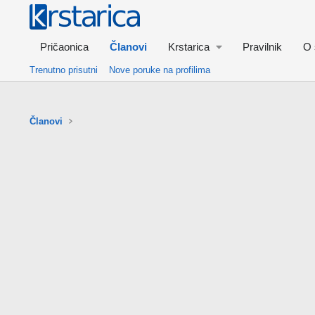
Pričaonica
Članovi
Krstarica
Pravilnik
O 
Trenutno prisutni
Nove poruke na profilima
Članovi