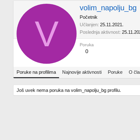
volim_napolju_bg
V
Početnik
Učlanjen
25.11.2021.
Poslednja aktivnost
25.11.20
Poruka
0
Poruke na profilima
Najnovije aktivnosti
Poruke
O čl
Još uvek nema poruka na volim_napolju_bg profilu.