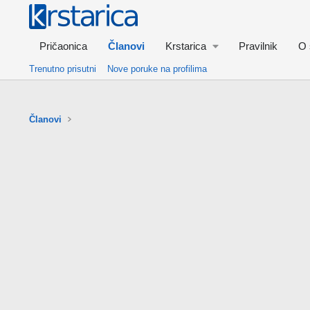
Pričaonica
Članovi
Krstarica
Pravilnik
O 
Trenutno prisutni
Nove poruke na profilima
Članovi