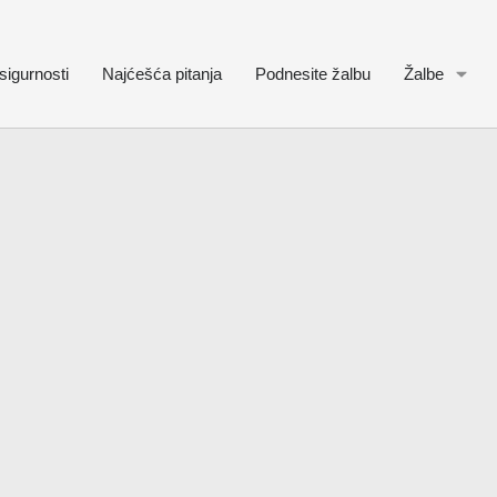
sigurnosti
Najćešća pitanja
Podnesite žalbu
Žalbe