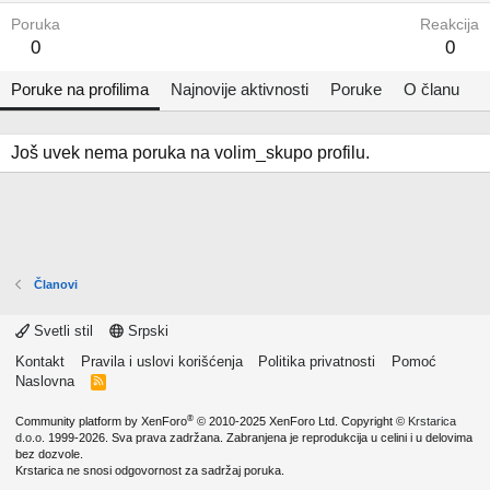
Poruka
Reakcija
0
0
Poruke na profilima
Najnovije aktivnosti
Poruke
O članu
Još uvek nema poruka na volim_skupo profilu.
Članovi
Svetli stil
Srpski
Kontakt
Pravila i uslovi korišćenja
Politika privatnosti
Pomoć
Naslovna
R
S
S
®
Community platform by XenForo
© 2010-2025 XenForo Ltd.
Copyright ©
Krstarica
d.o.o.
1999-2026. Sva prava zadržana. Zabranjena je reprodukcija u celini i u delovima
bez dozvole.
Krstarica ne snosi odgovornost za sadržaj poruka.