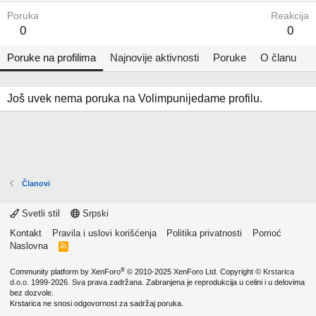
Poruka
Reakcija
0
0
Poruke na profilima
Najnovije aktivnosti
Poruke
O članu
Još uvek nema poruka na Volimpunijedame profilu.
Članovi
Svetli stil
Srpski
Kontakt
Pravila i uslovi korišćenja
Politika privatnosti
Pomoć
Naslovna
R
S
S
®
Community platform by XenForo
© 2010-2025 XenForo Ltd.
Copyright ©
Krstarica
d.o.o.
1999-2026. Sva prava zadržana. Zabranjena je reprodukcija u celini i u delovima
bez dozvole.
Krstarica ne snosi odgovornost za sadržaj poruka.