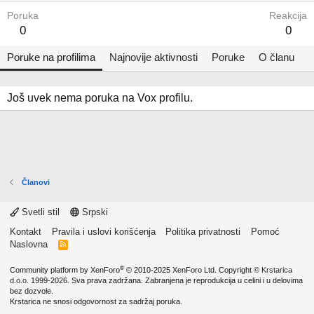
Poruka
Reakcija
0
0
Poruke na profilima
Najnovije aktivnosti
Poruke
O članu
Još uvek nema poruka na Vox profilu.
Članovi
Svetli stil
Srpski
Kontakt
Pravila i uslovi korišćenja
Politika privatnosti
Pomoć
Naslovna
R
S
S
®
Community platform by XenForo
© 2010-2025 XenForo Ltd.
Copyright ©
Krstarica
d.o.o.
1999-2026. Sva prava zadržana. Zabranjena je reprodukcija u celini i u delovima
bez dozvole.
Krstarica ne snosi odgovornost za sadržaj poruka.