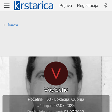
Prijava
Registracija
Članovi
V
Voytsche
Početnik
·
60
·
Lokacija:
Cuprija
Učlanjen
02.07.2022.
Poslednja aktivnost
03.07.2022.