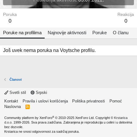
Poruka
Reakcija
0
0
Poruke na profilima
Najnovije aktivnosti
Poruke
O članu
Još uvek nema poruka na Voytsche profilu.
Članovi
Svetli stil
Srpski
Kontakt
Pravila i uslovi korišćenja
Politika privatnosti
Pomoć
Naslovna
R
S
S
®
Community platform by XenForo
© 2010-2025 XenForo Ltd.
Copyright ©
Krstarica
d.o.o.
1999-2026. Sva prava zadržana. Zabranjena je reprodukcija u celini i u delovima
bez dozvole.
Krstarica ne snosi odgovornost za sadržaj poruka.