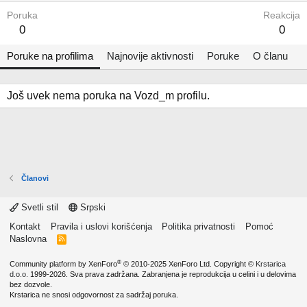
Poruka
Reakcija
0
0
Poruke na profilima
Najnovije aktivnosti
Poruke
O članu
Još uvek nema poruka na Vozd_m profilu.
Članovi
Svetli stil
Srpski
Kontakt
Pravila i uslovi korišćenja
Politika privatnosti
Pomoć
Naslovna
R
S
S
®
Community platform by XenForo
© 2010-2025 XenForo Ltd.
Copyright ©
Krstarica
d.o.o.
1999-2026. Sva prava zadržana. Zabranjena je reprodukcija u celini i u delovima
bez dozvole.
Krstarica ne snosi odgovornost za sadržaj poruka.