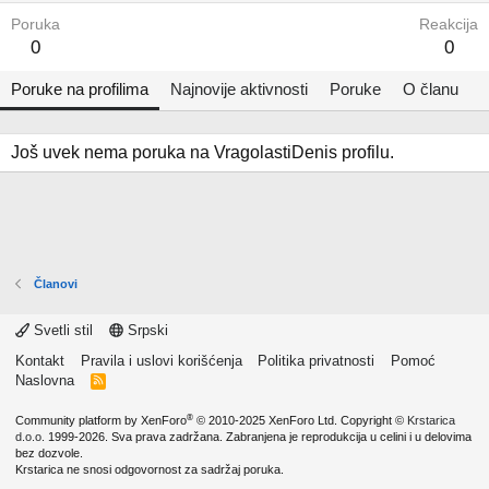
Poruka
Reakcija
0
0
Poruke na profilima
Najnovije aktivnosti
Poruke
O članu
Još uvek nema poruka na VragolastiDenis profilu.
Članovi
Svetli stil
Srpski
Kontakt
Pravila i uslovi korišćenja
Politika privatnosti
Pomoć
Naslovna
R
S
S
®
Community platform by XenForo
© 2010-2025 XenForo Ltd.
Copyright ©
Krstarica
d.o.o.
1999-2026. Sva prava zadržana. Zabranjena je reprodukcija u celini i u delovima
bez dozvole.
Krstarica ne snosi odgovornost za sadržaj poruka.