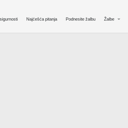
sigurnosti
Najćešća pitanja
Podnesite žalbu
Žalbe