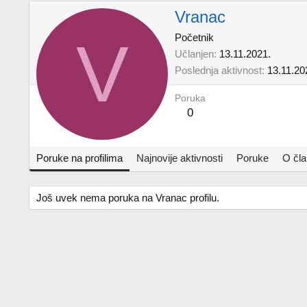
Vranac
V
Početnik
Učlanjen
13.11.2021.
Poslednja aktivnost
13.11.20
Poruka
0
Poruke na profilima
Najnovije aktivnosti
Poruke
O čl
Još uvek nema poruka na Vranac profilu.