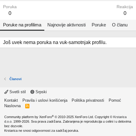
Poruka
Reakcija
0
0
Poruke na profilima
Najnovije aktivnosti
Poruke
O članu
Još uvek nema poruka na vuk-samotnjak profilu.
Članovi
Svetli stil
Srpski
Kontakt
Pravila i uslovi korišćenja
Politika privatnosti
Pomoć
Naslovna
R
S
S
®
Community platform by XenForo
© 2010-2025 XenForo Ltd.
Copyright ©
Krstarica
d.o.o.
1999-2026. Sva prava zadržana. Zabranjena je reprodukcija u celini i u delovima
bez dozvole.
Krstarica ne snosi odgovornost za sadržaj poruka.