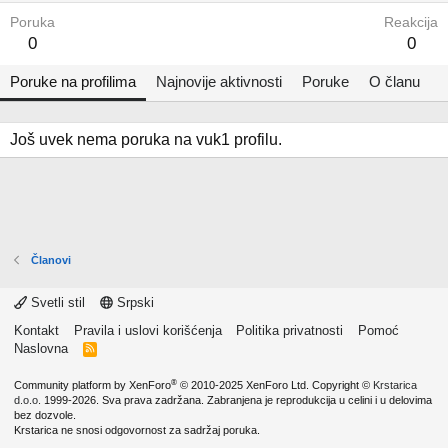
Poruka
Reakcija
0
0
Poruke na profilima
Najnovije aktivnosti
Poruke
O članu
Još uvek nema poruka na vuk1 profilu.
Članovi
Svetli stil
Srpski
Kontakt
Pravila i uslovi korišćenja
Politika privatnosti
Pomoć
Naslovna
R
S
S
®
Community platform by XenForo
© 2010-2025 XenForo Ltd.
Copyright ©
Krstarica
d.o.o.
1999-2026. Sva prava zadržana. Zabranjena je reprodukcija u celini i u delovima
bez dozvole.
Krstarica ne snosi odgovornost za sadržaj poruka.