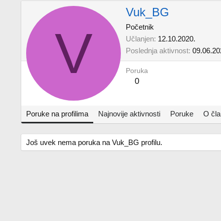
Vuk_BG
V
Početnik
Učlanjen
12.10.2020.
Poslednja aktivnost
09.06.20
Poruka
0
Poruke na profilima
Najnovije aktivnosti
Poruke
O čl
Još uvek nema poruka na Vuk_BG profilu.