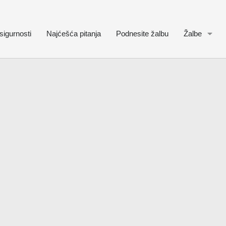
sigurnosti
Najćešća pitanja
Podnesite žalbu
Žalbe