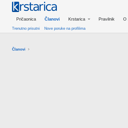
Pričaonica
Članovi
Krstarica
Pravilnik
O 
Trenutno prisutni
Nove poruke na profilima
Članovi