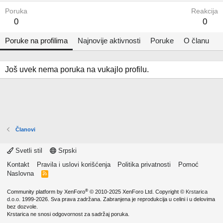
Poruka
Reakcija
0
0
Poruke na profilima
Najnovije aktivnosti
Poruke
O članu
Još uvek nema poruka na vukajlo profilu.
Članovi
Svetli stil
Srpski
Kontakt
Pravila i uslovi korišćenja
Politika privatnosti
Pomoć
Naslovna
R
S
S
®
Community platform by XenForo
© 2010-2025 XenForo Ltd.
Copyright ©
Krstarica
d.o.o.
1999-2026. Sva prava zadržana. Zabranjena je reprodukcija u celini i u delovima
bez dozvole.
Krstarica ne snosi odgovornost za sadržaj poruka.