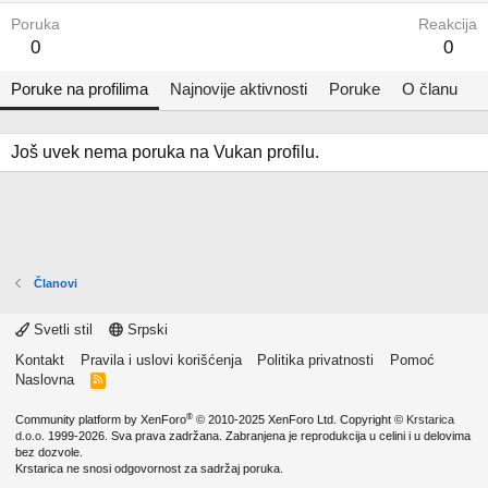
Poruka
Reakcija
0
0
Poruke na profilima
Najnovije aktivnosti
Poruke
O članu
Još uvek nema poruka na Vukan profilu.
Članovi
Svetli stil
Srpski
Kontakt
Pravila i uslovi korišćenja
Politika privatnosti
Pomoć
Naslovna
R
S
S
®
Community platform by XenForo
© 2010-2025 XenForo Ltd.
Copyright ©
Krstarica
d.o.o.
1999-2026. Sva prava zadržana. Zabranjena je reprodukcija u celini i u delovima
bez dozvole.
Krstarica ne snosi odgovornost za sadržaj poruka.