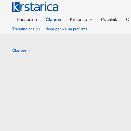
Pričaonica
Članovi
Krstarica
Pravilnik
O 
Trenutno prisutni
Nove poruke na profilima
Članovi