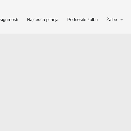
sigurnosti
Najćešća pitanja
Podnesite žalbu
Žalbe