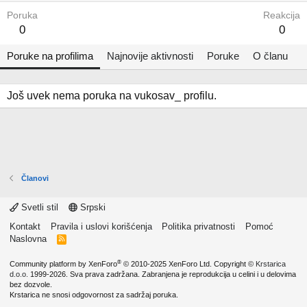
Poruka
Reakcija
0
0
Poruke na profilima
Najnovije aktivnosti
Poruke
O članu
Još uvek nema poruka na vukosav_ profilu.
Članovi
Svetli stil
Srpski
Kontakt
Pravila i uslovi korišćenja
Politika privatnosti
Pomoć
Naslovna
R
S
S
®
Community platform by XenForo
© 2010-2025 XenForo Ltd.
Copyright ©
Krstarica
d.o.o.
1999-2026. Sva prava zadržana. Zabranjena je reprodukcija u celini i u delovima
bez dozvole.
Krstarica ne snosi odgovornost za sadržaj poruka.