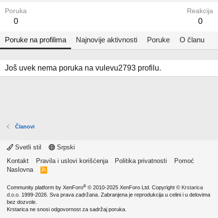
Poruka
Reakcija
0
0
Poruke na profilima
Najnovije aktivnosti
Poruke
O članu
Još uvek nema poruka na vulevu2793 profilu.
Članovi
Svetli stil
Srpski
Kontakt
Pravila i uslovi korišćenja
Politika privatnosti
Pomoć
Naslovna
R
S
S
®
Community platform by XenForo
© 2010-2025 XenForo Ltd.
Copyright ©
Krstarica
d.o.o.
1999-2026. Sva prava zadržana. Zabranjena je reprodukcija u celini i u delovima
bez dozvole.
Krstarica ne snosi odgovornost za sadržaj poruka.