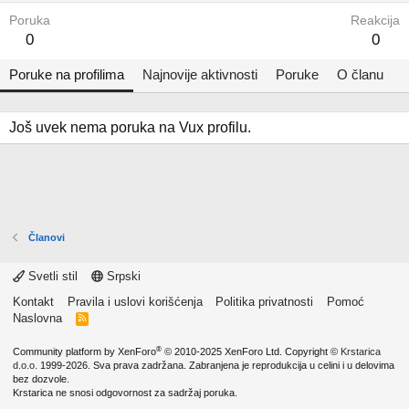
Poruka
Reakcija
0
0
Poruke na profilima
Najnovije aktivnosti
Poruke
O članu
Još uvek nema poruka na Vux profilu.
Članovi
Svetli stil
Srpski
Kontakt
Pravila i uslovi korišćenja
Politika privatnosti
Pomoć
Naslovna
R
S
S
®
Community platform by XenForo
© 2010-2025 XenForo Ltd.
Copyright ©
Krstarica
d.o.o.
1999-2026. Sva prava zadržana. Zabranjena je reprodukcija u celini i u delovima
bez dozvole.
Krstarica ne snosi odgovornost za sadržaj poruka.