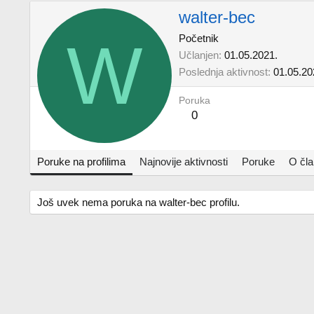
walter-bec
W
Početnik
Učlanjen
01.05.2021.
Poslednja aktivnost
01.05.20
Poruka
0
Poruke na profilima
Najnovije aktivnosti
Poruke
O čl
Još uvek nema poruka na walter-bec profilu.