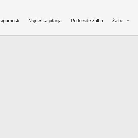
sigurnosti
Najćešća pitanja
Podnesite žalbu
Žalbe