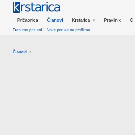
Pričaonica
Članovi
Krstarica
Pravilnik
O 
Trenutno prisutni
Nove poruke na profilima
Članovi