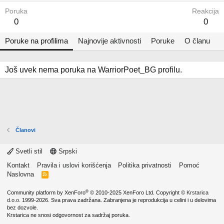
Poruka
Reakcija
0
0
Poruke na profilima
Najnovije aktivnosti
Poruke
O članu
Još uvek nema poruka na WarriorPoet_BG profilu.
Članovi
Svetli stil
Srpski
Kontakt
Pravila i uslovi korišćenja
Politika privatnosti
Pomoć
Naslovna
R
S
S
®
Community platform by XenForo
© 2010-2025 XenForo Ltd.
Copyright ©
Krstarica
d.o.o.
1999-2026. Sva prava zadržana. Zabranjena je reprodukcija u celini i u delovima
bez dozvole.
Krstarica ne snosi odgovornost za sadržaj poruka.