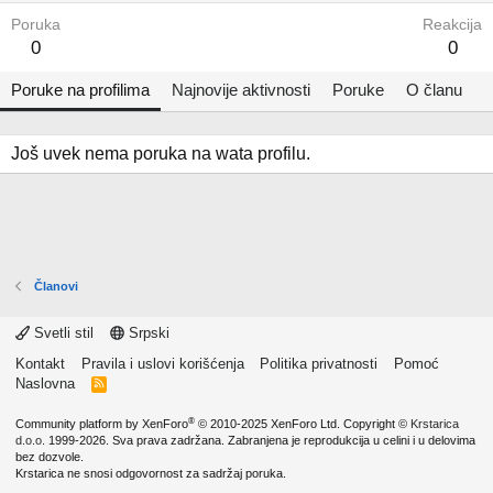
Poruka
Reakcija
0
0
Poruke na profilima
Najnovije aktivnosti
Poruke
O članu
Još uvek nema poruka na wata profilu.
Članovi
Svetli stil
Srpski
Kontakt
Pravila i uslovi korišćenja
Politika privatnosti
Pomoć
Naslovna
R
S
S
®
Community platform by XenForo
© 2010-2025 XenForo Ltd.
Copyright ©
Krstarica
d.o.o.
1999-2026. Sva prava zadržana. Zabranjena je reprodukcija u celini i u delovima
bez dozvole.
Krstarica ne snosi odgovornost za sadržaj poruka.