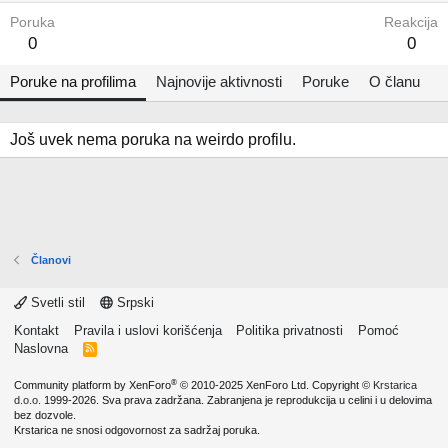
Poruka
Reakcija
0
0
Poruke na profilima
Najnovije aktivnosti
Poruke
O članu
Još uvek nema poruka na weirdo profilu.
Članovi
Svetli stil
Srpski
Kontakt
Pravila i uslovi korišćenja
Politika privatnosti
Pomoć
Naslovna
R
S
S
®
Community platform by XenForo
© 2010-2025 XenForo Ltd.
Copyright ©
Krstarica
d.o.o.
1999-2026. Sva prava zadržana. Zabranjena je reprodukcija u celini i u delovima
bez dozvole.
Krstarica ne snosi odgovornost za sadržaj poruka.