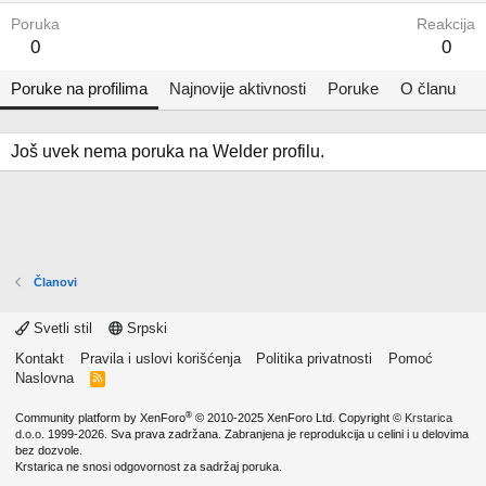
Poruka
Reakcija
0
0
Poruke na profilima
Najnovije aktivnosti
Poruke
O članu
Još uvek nema poruka na Welder profilu.
Članovi
Svetli stil
Srpski
Kontakt
Pravila i uslovi korišćenja
Politika privatnosti
Pomoć
Naslovna
R
S
S
®
Community platform by XenForo
© 2010-2025 XenForo Ltd.
Copyright ©
Krstarica
d.o.o.
1999-2026. Sva prava zadržana. Zabranjena je reprodukcija u celini i u delovima
bez dozvole.
Krstarica ne snosi odgovornost za sadržaj poruka.