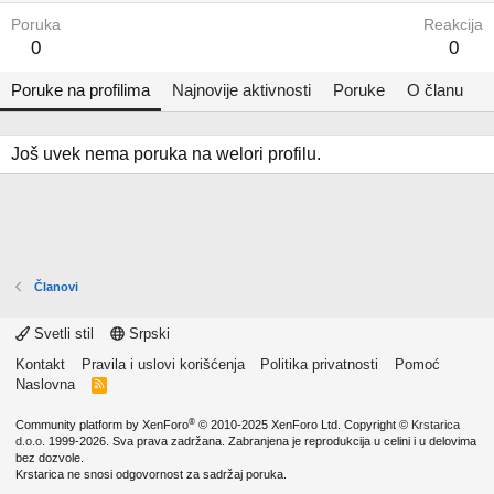
Poruka
Reakcija
0
0
Poruke na profilima
Najnovije aktivnosti
Poruke
O članu
Još uvek nema poruka na welori profilu.
Članovi
Svetli stil
Srpski
Kontakt
Pravila i uslovi korišćenja
Politika privatnosti
Pomoć
Naslovna
R
S
S
®
Community platform by XenForo
© 2010-2025 XenForo Ltd.
Copyright ©
Krstarica
d.o.o.
1999-2026. Sva prava zadržana. Zabranjena je reprodukcija u celini i u delovima
bez dozvole.
Krstarica ne snosi odgovornost za sadržaj poruka.