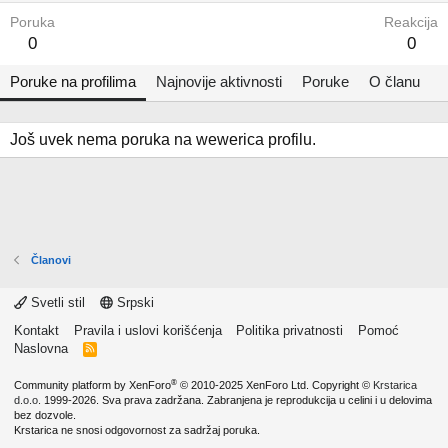
Poruka
Reakcija
0
0
Poruke na profilima
Najnovije aktivnosti
Poruke
O članu
Još uvek nema poruka na wewerica profilu.
Članovi
Svetli stil
Srpski
Kontakt
Pravila i uslovi korišćenja
Politika privatnosti
Pomoć
Naslovna
R
S
S
®
Community platform by XenForo
© 2010-2025 XenForo Ltd.
Copyright ©
Krstarica
d.o.o.
1999-2026. Sva prava zadržana. Zabranjena je reprodukcija u celini i u delovima
bez dozvole.
Krstarica ne snosi odgovornost za sadržaj poruka.