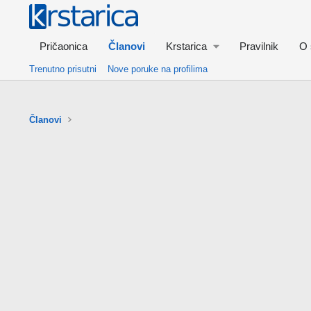
Pričaonica
Članovi
Krstarica
Pravilnik
O 
Trenutno prisutni
Nove poruke na profilima
Članovi