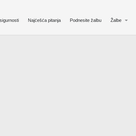
sigurnosti
Najćešća pitanja
Podnesite žalbu
Žalbe