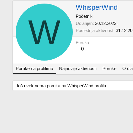
WhisperWind
W
Početnik
Učlanjen
30.12.2023.
Poslednja aktivnost
31.12.20
Poruka
0
Poruke na profilima
Najnovije aktivnosti
Poruke
O čl
Još uvek nema poruka na WhisperWind profilu.