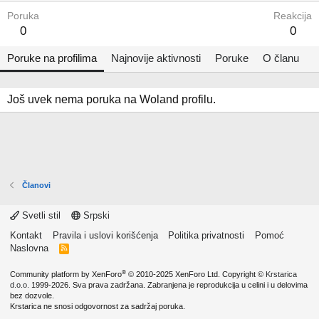
Poruka
Reakcija
0
0
Poruke na profilima
Najnovije aktivnosti
Poruke
O članu
Još uvek nema poruka na Woland profilu.
Članovi
Svetli stil
Srpski
Kontakt
Pravila i uslovi korišćenja
Politika privatnosti
Pomoć
Naslovna
R
S
S
®
Community platform by XenForo
© 2010-2025 XenForo Ltd.
Copyright ©
Krstarica
d.o.o.
1999-2026. Sva prava zadržana. Zabranjena je reprodukcija u celini i u delovima
bez dozvole.
Krstarica ne snosi odgovornost za sadržaj poruka.