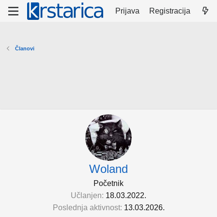
Prijava
Registracija
Članovi
Woland
Početnik
Učlanjen
18.03.2022.
Poslednja aktivnost
13.03.2026.