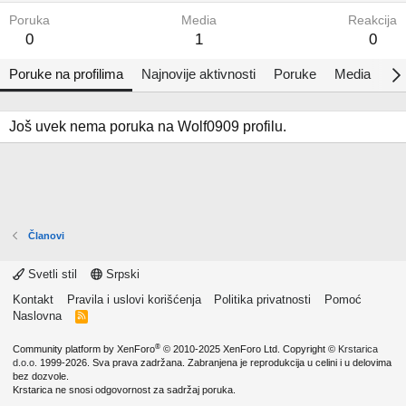
Poruka
Media
Reakcija
0
1
0
Poruke na profilima
Najnovije aktivnosti
Poruke
Media
Al
Još uvek nema poruka na Wolf0909 profilu.
Članovi
Svetli stil
Srpski
Kontakt
Pravila i uslovi korišćenja
Politika privatnosti
Pomoć
Naslovna
R
S
S
®
Community platform by XenForo
© 2010-2025 XenForo Ltd.
Copyright ©
Krstarica
d.o.o.
1999-2026. Sva prava zadržana. Zabranjena je reprodukcija u celini i u delovima
bez dozvole.
Krstarica ne snosi odgovornost za sadržaj poruka.