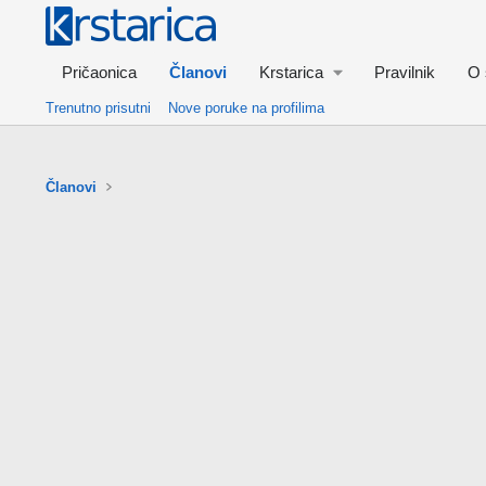
Pričaonica
Članovi
Krstarica
Pravilnik
O 
Trenutno prisutni
Nove poruke na profilima
Članovi