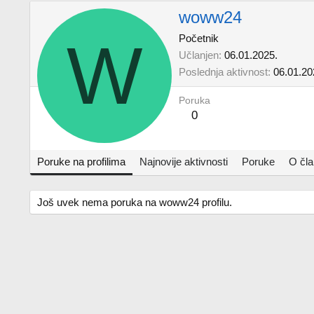
woww24
W
Početnik
Učlanjen
06.01.2025.
Poslednja aktivnost
06.01.20
Poruka
0
Poruke na profilima
Najnovije aktivnosti
Poruke
O čl
Još uvek nema poruka na woww24 profilu.