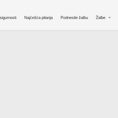
sigurnosti
Najćešća pitanja
Podnesite žalbu
Žalbe