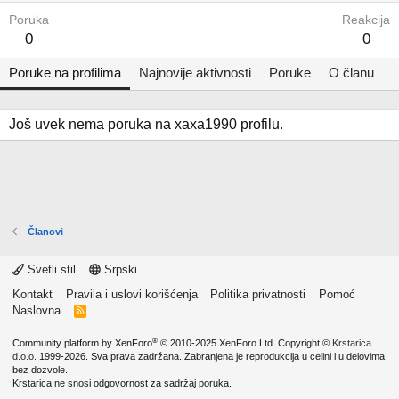
Poruka
Reakcija
0
0
Poruke na profilima
Najnovije aktivnosti
Poruke
O članu
Još uvek nema poruka na xaxa1990 profilu.
Članovi
Svetli stil
Srpski
Kontakt
Pravila i uslovi korišćenja
Politika privatnosti
Pomoć
Naslovna
R
S
S
®
Community platform by XenForo
© 2010-2025 XenForo Ltd.
Copyright ©
Krstarica
d.o.o.
1999-2026. Sva prava zadržana. Zabranjena je reprodukcija u celini i u delovima
bez dozvole.
Krstarica ne snosi odgovornost za sadržaj poruka.