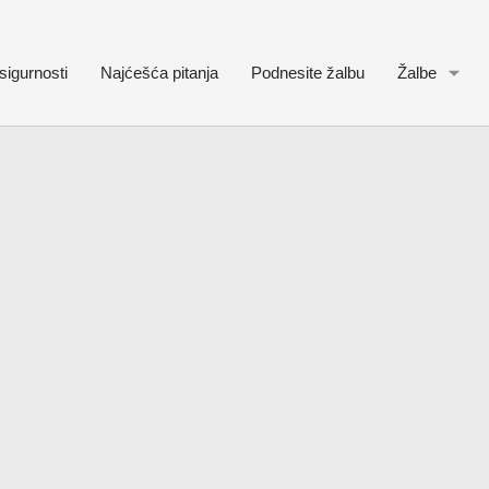
sigurnosti
Najćešća pitanja
Podnesite žalbu
Žalbe