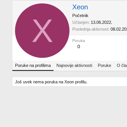
Xeon
X
Početnik
Učlanjen
13.06.2022.
Poslednja aktivnost
08.02.20
Poruka
0
Poruke na profilima
Najnovije aktivnosti
Poruke
O čl
Još uvek nema poruka na Xeon profilu.