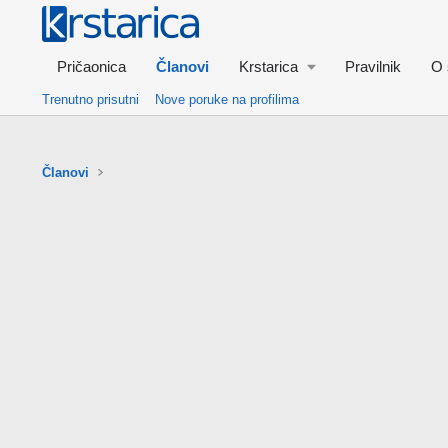
Pričaonica
Članovi
Krstarica
Pravilnik
O 
Trenutno prisutni
Nove poruke na profilima
Članovi